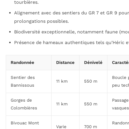
tourbières.
Alignement avec des sentiers du GR 7 et GR 9 pou
prolongations possibles.
Biodiversité exceptionnelle, notamment faune (mou
Présence de hameaux authentiques tels qu’Héric 
Randonnée
Distance
Dénivelé
Caracté
Sentier des
Boucle 
11 km
550 m
Bannissous
peu tec
Gorges de
Passage
11 km
550 m
Colombières
vasques
Bivouac Mont
Randonn
Varie
700 m