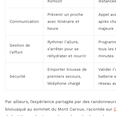
Komoot
distance
Prévenir un proche
Appel ava
Communication
avec itinéraire et
après ch
heure
majeure
Rythmer l’allure,
Program
Gestion de
s’arrêter pour se
tous les 
l’effort
réhydrater et nourrir
minutes
Emporter trousse de
Valider l
Sécurité
premiers secours,
batterie 
téléphone chargé
réseau a
Par ailleurs, l’expérience partagée par des randonneur
bivouaqué au sommet du Mont Caroux, racontée sur