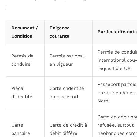
:
Document /
Exigence
Particularité not
Condition
courante
Permis de condui
Permis de
Permis national
international sou
conduire
en vigueur
requis hors UE
Passeport parfois
Pièce
Carte d’identité
préféré en Améri
d’identité
ou passeport
Nord
Carte de débit s
Carte
Carte de crédit à
refusée, surtout
bancaire
débit différé
néobanques com