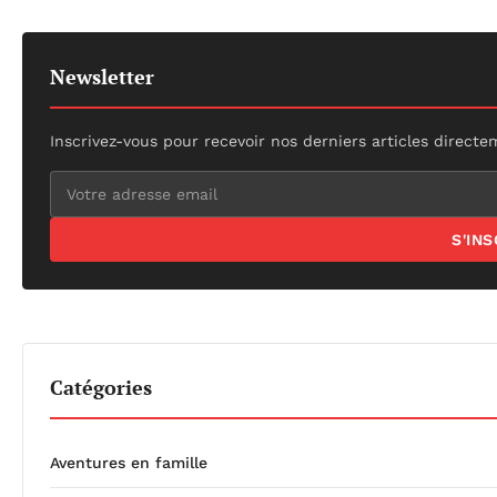
Newsletter
Inscrivez-vous pour recevoir nos derniers articles directe
S'IN
Catégories
Aventures en famille