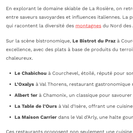
En explorant le domaine skiable de La Rosière, on ret
entre saveurs savoyardes et influences italiennes. La 
qui racontent la diversité des
montagnes
du Nord des 
Sur la scène bistronomique,
Le Bistrot du Praz
à Courc
excellence, avec des plats à base de produits du terro
chaleureux.
Le Chabichou
à Courchevel, étoilé, réputé pour so
L’Oxalys
à Val Thorens, restaurant gastronomique me
Albert 1er
à Chamonix, un classique pour savourer
La Table de l’Ours
à Val d’Isère, offrant une cuisi
La Maison Carrier
dans le Val d’Arly, une halte go
Ces restaurants proposent non seulement une cuisine 