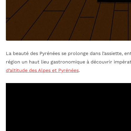
La beauté des Pyrénées se prolonge dans l’assiette, en
région un haut lieu gastronomique à découvrir impéra
d’altitude des Alpes et Pyrénées
.