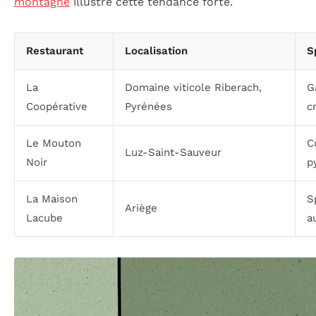
montagne
illustre cette tendance forte.
Restaurant
Localisation
S
La
Domaine viticole Riberach,
G
Coopérative
Pyrénées
c
Le Mouton
C
Luz-Saint-Sauveur
Noir
p
La Maison
S
Ariège
Lacube
a