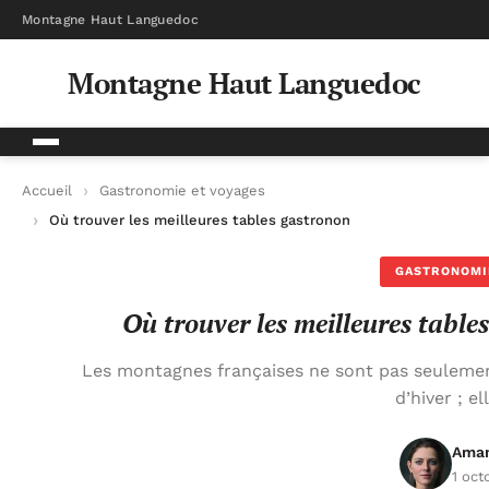
Montagne Haut Languedoc
Montagne Haut Languedoc
Accueil
Gastronomie et voyages
Où trouver les meilleures tables gastronomiques de montagne
GASTRONOMI
Où trouver les meilleures tabl
Les montagnes françaises ne sont pas seulemen
d’hiver ; e
Aman
1 oct