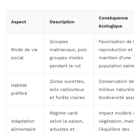
Conséquence
Aspect
Description
écologique
Groupes
Favorisation de 
Mode de vie
matriarcaux, puis
reproduction et
social
groupes mixtes
maintien d’une
pendant le rut
population sain
Zones ouvertes,
Conservation d
Habitat
sols caillouteux
milieux naturels
préféré
et forêts claires
biodiversité ass
Régime varié
Impact modéré s
Adaptation
selon la saison,
végétation, mai
alimentaire
arbustes et
l’équilibre des