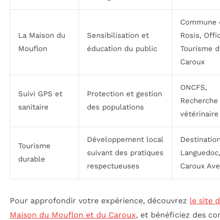
Commune 
La Maison du
Sensibilisation et
Rosis, Offi
Mouflon
éducation du public
Tourisme d
Caroux
ONCFS,
Suivi GPS et
Protection et gestion
Recherche
sanitaire
des populations
vétérinaire
Développement local
Destinatio
Tourisme
suivant des pratiques
Languedoc
durable
respectueuses
Caroux Ave
Pour approfondir votre expérience, découvrez
le site 
Maison du Mouflon et du Caroux
, et bénéficiez des co