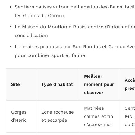
Sentiers balisés autour de Lamalou-les-Bains, facil
les Guides du Caroux
La Maison du Mouflon à Rosis, centre d’informatio
sensibilisation
Itinéraires proposés par Sud Randos et Caroux Av
pour combiner sport et faune
Meilleur
Accè
Site
Type d’habitat
moment pour
pres
observer
Matinées
Sent
Gorges
Zone rocheuse
calmes et fin
IGN,
d’Héric
et escarpée
d’après-midi
du C